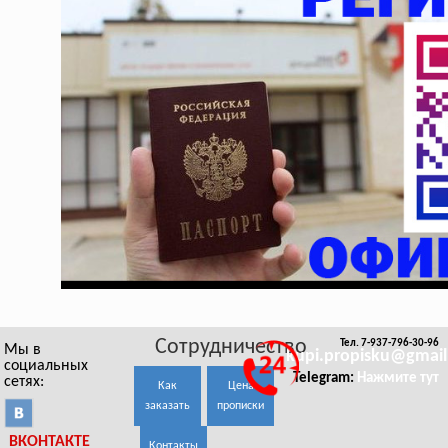
Сотрудничество
Тел. 7-937-796-30-96
Мы в
kupi.propisku@gmai
социальных
Telegram:
Нажмите тут
сетях:
Как
Цена
заказать
прописки
ВКОНТАКТЕ
Контакты