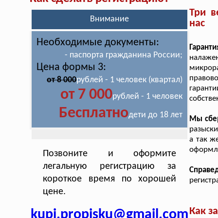
Три в
Внимание
нас
Необходимые документы:
Гарант
- паспорта гражданина России;
налаже
Цена формы 3:
микрор
правово
от 8 000
рублей - 1 человек (квартал)
гарант
от 7 000
рублей - 1 человек
собстве
Бесплатно
дети до 18 лет
Мы сбе
разыски
а так ж
оформля
Позвоните и оформите
легальную регистрацию за
Справе
короткое время по хорошей
регистр
цене.
Как з
kupi.propisku@gmail.com