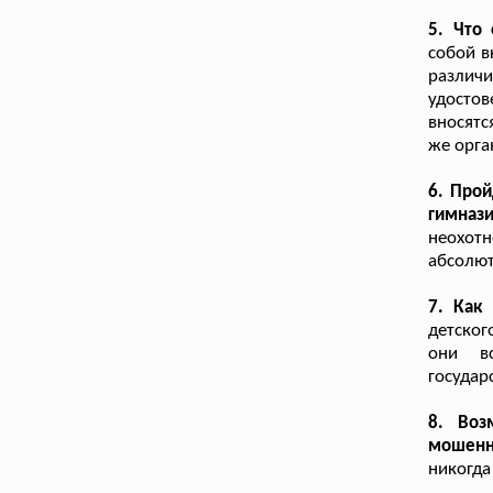
5. Что
собой в
разли
удостов
вносятс
же орга
6. Прой
гимназ
неохот
абсолют
7. Как
детског
они вс
государ
8. Воз
мошенн
никогда