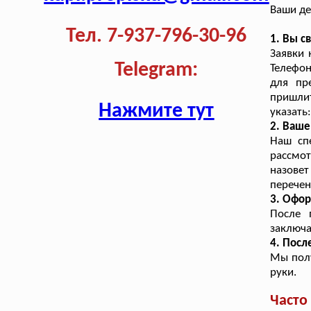
Ваши де
Тел. 7-937-796-30-96
1. Вы с
Заявки 
Telegram:
Телефон
для пр
пришли
Нажмите тут
указать
2. Ваш
Наш сп
рассмо
назовет
перечен
3. Офор
После 
заключа
4. Посл
Мы полу
руки.
Часто