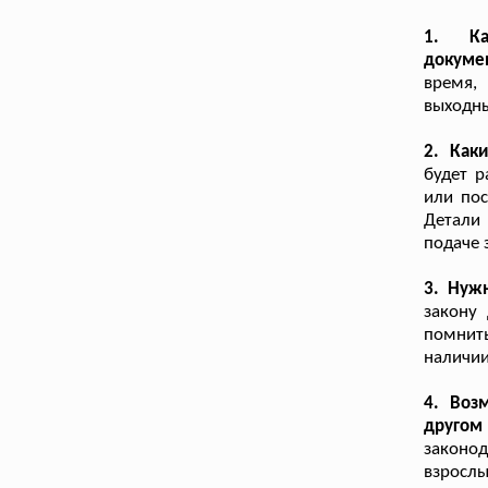
1. Ка
докуме
время,
выходны
2. Как
будет р
или пос
Детали
подаче 
3. Нуж
закону
помнить
наличии
4. Воз
другом
законо
взрослы