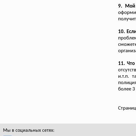
9. Мой
оформит
получит
10. Есл
пробле
сможет
организ
11. Что
отсутст
и.т.п.
полиция
более 3
Страниц
Мы в социальных сетях: